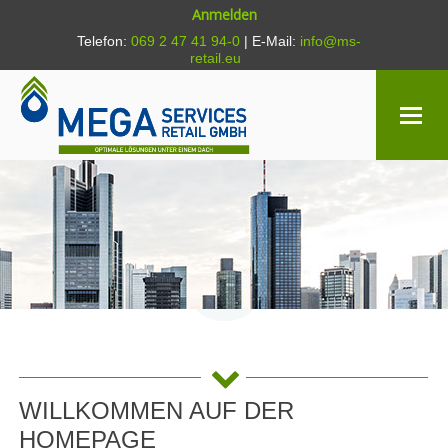
Anmelden
Telefon:
069 2 47 41 94-0
| E-Mail:
info@ms-
retail.eu

WILLKOMMEN AUF DER
HOMEPAGE